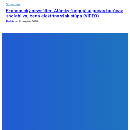
Slovensko
Ekonomický newsfilter: Atómky fungujú aj počas horúčav
spoľahlivo, cena elektriny však stúpa (VIDEO)
Redakcia
-
8. augusta 2026
NÁŠ VÝBER
Zábava
Kde robieval Šmolki z 13K pikniky v Rači? 🌳 ft. Drako
Narco (Lavička)
Redakcia
-
8. augusta 2026
Zábava
Celé leto objednávky cez KIOSK zakaždým do 17tej s 20%
zľavou plus najdzivokejšie chute dostanú pizzu do
Redakcia
-
8. augusta 2026
Slovensko
Ekonomický newsfilter: Atómky fungujú aj počas horúčav
spoľahlivo, cena elektriny však stúpa (VIDEO)