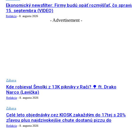
Ekonomický newsfilter: Firmy budú opäť rozmýšľať, čo spravi
15. septembra (VIDEO)
Redakcia
-
8. augusta 2026
- Advertisement -
Zábava
Kde robieval Šmolki z 13K pikniky v Rači? 🌳 ft. Drako
Narco (Lavička)
Redakcia
-
8. augusta 2026
Zábava
Celé leto objednávky cez KIOSK zakaždým do 17tej s 20%
zľavou plus najdzivokejšie chute dostanú pizzu do
Redakcia
-
8. augusta 2026