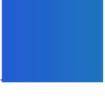
Svetový newsfilter: Objavujú sa náznaky, že Západ sa
pokúša o dialóg s Ruskom (VIDEO)
Redakcia
-
7. augusta 2026
POPULÁRNE
Zábava
9070
Slovensko
6680
MMA
6261
Ekonomika
976
Nezaradené
891
Zahraničie
355
Magazín
70
Bývanie
63
DNESKY