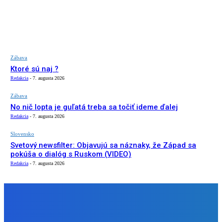
Zábava
Ktoré sú naj ?
Redakcia
-
7. augusta 2026
Zábava
No nič lopta je guľatá treba sa točiť ideme ďalej
Redakcia
-
7. augusta 2026
Slovensko
Svetový newsfilter: Objavujú sa náznaky, že Západ sa
pokúša o dialóg s Ruskom (VIDEO)
Redakcia
-
7. augusta 2026
NÁŠ VÝBER