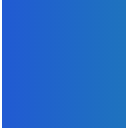
Zábava
Ktoré sú naj ?
Redakcia
-
7. augusta 2026
Zábava
No nič lopta je guľatá treba sa točiť ideme ďalej
Redakcia
-
7. augusta 2026
Slovensko
Svetový newsfilter: Objavujú sa náznaky, že Západ sa
pokúša o dialóg s Ruskom (VIDEO)
Redakcia
-
7. augusta 2026
BUDE VÁS ZAUJÍMAŤ
Zábava
Ktoré sú naj ?
Redakcia
-
7. augusta 2026
Zábava
No nič lopta je guľatá treba sa točiť ideme ďalej
Redakcia
-
7. augusta 2026
Slovensko