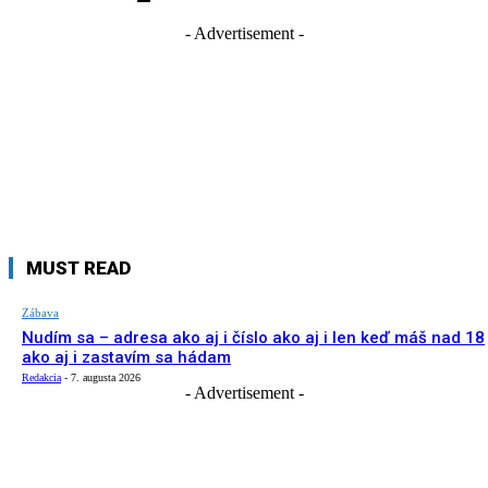
- Advertisement -
MUST READ
Zábava
Nudím sa – adresa ako aj i číslo ako aj i len keď máš nad 18
ako aj i zastavím sa hádam
Redakcia
-
7. augusta 2026
- Advertisement -