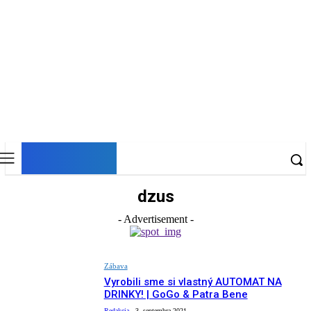
DNESKY
dzus
- Advertisement -
Zábava
Vyrobili sme si vlastný AUTOMAT NA
DRINKY! | GoGo & Patra Bene
Redakcia
-
3. septembra 2021