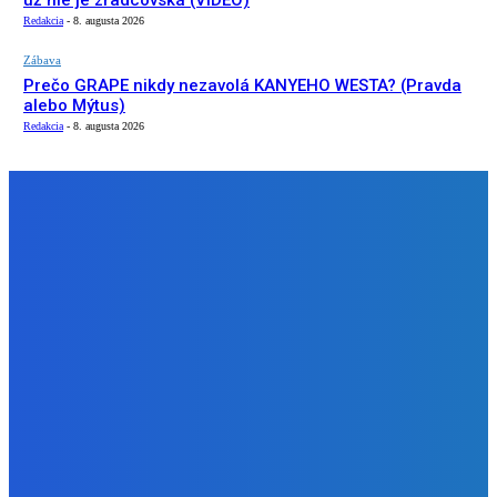
už nie je zradcovská (VIDEO)
Redakcia
-
8. augusta 2026
Zábava
Prečo GRAPE nikdy nezavolá KANYEHO WESTA? (Pravda
alebo Mýtus)
Redakcia
-
8. augusta 2026
NÁŠ VÝBER
Slovensko
ako aj vláda chváli Mečiara ako aj aj používa ho v kampani
| Doba klamenná (VIDEO)
Redakcia
-
8. augusta 2026
Slovensko
Vysvetľujeme: Obranná dohoda s Spojené štáty americké
už nie je zradcovská (VIDEO)
Redakcia
-
8. augusta 2026
Zábava