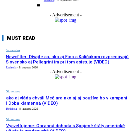
- Advertisement -
MUST READ
Slovensko
Newsfilter: Dívajte sa, ako aj Fico s Kaliňákom rozpredávajú
Slovensko aj Pellegrini im pri tom asistuje (VIDEO)
Redakcia
-
8. augusta 2026
- Advertisement -
Slovensko
ako aj vláda chváli Mečiara ako aj aj používa ho v kampani
| Doba klamenná (VIDEO)
Redakcia
-
8. augusta 2026
Slovensko
Vysvetľujeme: Obranná dohoda s Spojené štáty americké