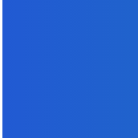
Zábava
Celé leto objednávky cez KIOSK zakaždým do 17tej s 20% zľavou 
8. augusta 2026
Slovensko
Ekonomický newsfilter: Atómky fungujú aj počas horúčav spoľahliv
8. augusta 2026
Zábava
Jasmína z Ruže v novom dieli Make up & Gossip 💘 pozri si celé v
8. augusta 2026
POPULÁRNE
Zábava
9076
Slovensko
6684
MMA
6261
Ekonomika
976
Nezaradené
891
Zahraničie
355
Magazín
70