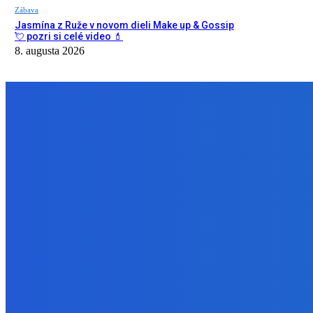
Zábava
Jasmína z Ruže v novom dieli Make up & Gossip
💘 pozri si celé video 💄
8. augusta 2026
NÁŠ VÝBER
Zábava
Celé leto objednávky cez KIOSK zakaždým do 17tej s 20% zľavou 
8. augusta 2026
Slovensko
Ekonomický newsfilter: Atómky fungujú aj počas horúčav spoľahliv
8. augusta 2026
Zábava
Jasmína z Ruže v novom dieli Make up & Gossip 💘 pozri si celé v
8. augusta 2026
BUDE VÁS ZAUJÍMAŤ