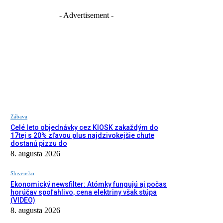
- Advertisement -
Zábava
Celé leto objednávky cez KIOSK zakaždým do
17tej s 20% zľavou plus najdzivokejšie chute
dostanú pizzu do
8. augusta 2026
Slovensko
Ekonomický newsfilter: Atómky fungujú aj počas
horúčav spoľahlivo, cena elektriny však stúpa
(VIDEO)
8. augusta 2026