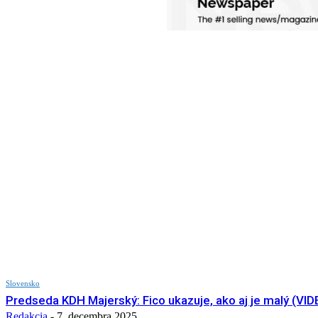
Slovensko
Predseda KDH Majerský: Fico ukazuje, ako aj je malý (VID
Redakcia
-
7. decembra 2025