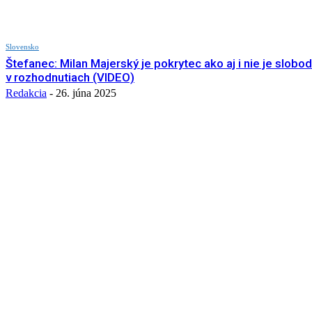
Slovensko
Štefanec: Milan Majerský je pokrytec ako aj i nie je slobo
v rozhodnutiach (VIDEO)
Redakcia
-
26. júna 2025