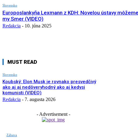
Slovensko
Europoslankyňa Lexmann z KDH: Novelou ústavy môžeme 
my Smer (VIDEO)
Redakcia
-
10. júna 2025
MUST READ
Slovensko
Koubský: Elon Musk je rovnako presvedčivý
ako aj aj nedôveryhodný ako aj kedysi
komunisti (VIDEO)
Redakcia
-
7. augusta 2026
- Advertisement -
Zábava