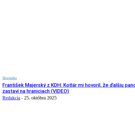
Slovensko
František Majerský z KDH: Kotlár mi hovoril, že ďalšiu pa
zastaví na hraniciach (VIDEO)
Redakcia
-
25. októbra 2025