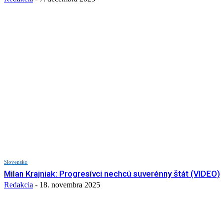
Slovensko
Milan Krajniak: Progresívci nechcú suverénny štát (VIDEO)
Redakcia
-
18. novembra 2025