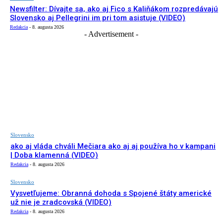
Newsfilter: Dívajte sa, ako aj Fico s Kaliňákom rozpredávajú
Slovensko aj Pellegrini im pri tom asistuje (VIDEO)
Redakcia
-
8. augusta 2026
- Advertisement -
Slovensko
ako aj vláda chváli Mečiara ako aj aj používa ho v kampani
| Doba klamenná (VIDEO)
Redakcia
-
8. augusta 2026
Slovensko
Vysvetľujeme: Obranná dohoda s Spojené štáty americké
už nie je zradcovská (VIDEO)
Redakcia
-
8. augusta 2026