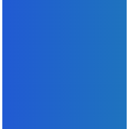
Ktoré sú naj ?
Redakcia
-
7. augusta 2026
Zábava
No nič lopta je guľatá treba sa točiť ideme ďalej
Redakcia
-
7. augusta 2026
Slovensko
Svetový newsfilter: Objavujú sa náznaky, že Západ sa
pokúša o dialóg s Ruskom (VIDEO)
Redakcia
-
7. augusta 2026
POPULÁRNE
Zábava
9070
Slovensko
6680
MMA
6261
Ekonomika
976
Nezaradené
891
Zahraničie
355
Magazín
70
Bývanie
63