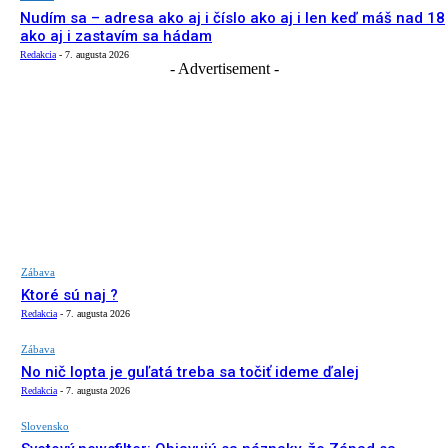
Nudím sa – adresa ako aj i číslo ako aj i len keď máš nad 18
ako aj i zastavím sa hádam
Redakcia
-
7. augusta 2026
- Advertisement -
Zábava
Ktoré sú naj ?
Redakcia
-
7. augusta 2026
Zábava
No nič lopta je guľatá treba sa točiť ideme ďalej
Redakcia
-
7. augusta 2026
Slovensko