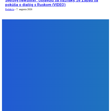
Svetový newsfilter: Objavujú sa náznaky, že Západ sa
pokúša o dialóg s Ruskom (VIDEO)
Redakcia
-
7. augusta 2026
NÁŠ VÝBER
Zábava
Ktoré sú naj ?
Redakcia
-
7. augusta 2026
Zábava
No nič lopta je guľatá treba sa točiť ideme ďalej
Redakcia
-
7. augusta 2026
Slovensko
Svetový newsfilter: Objavujú sa náznaky, že Západ sa
pokúša o dialóg s Ruskom (VIDEO)
Redakcia
-
7. augusta 2026
BUDE VÁS ZAUJÍMAŤ
Zábava