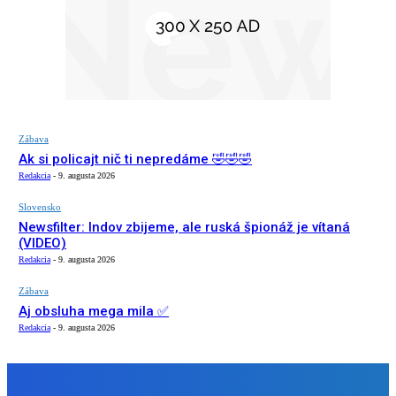
Zábava
Ak si policajt nič ti nepredáme 🤣🤣🤣
Redakcia
-
9. augusta 2026
Slovensko
Newsfilter: Indov zbijeme, ale ruská špionáž je vítaná
(VIDEO)
Redakcia
-
9. augusta 2026
Zábava
Aj obsluha mega mila ✅
Redakcia
-
9. augusta 2026