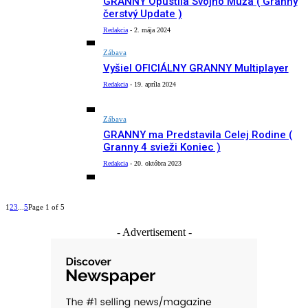
GRANNY Opustila Svojho Muža ( Granny
čerstvý Update )
Redakcia
-
2. mája 2024
Zábava
Vyšiel OFICIÁLNY GRANNY Multiplayer
Redakcia
-
19. apríla 2024
Zábava
GRANNY ma Predstavila Celej Rodine (
Granny 4 svieži Koniec )
Redakcia
-
20. októbra 2023
1
2
3
...
5
Page 1 of 5
- Advertisement -