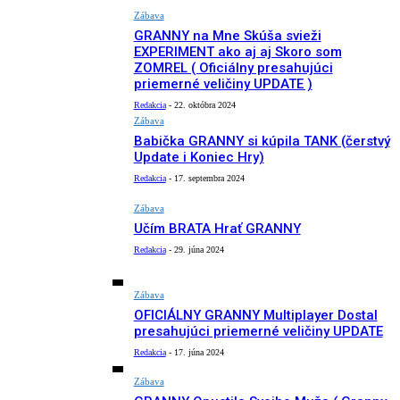
Zábava
GRANNY na Mne Skúša svieži
EXPERIMENT ako aj aj Skoro som
ZOMREL ( Oficiálny presahujúci
priemerné veličiny UPDATE )
Redakcia
-
22. októbra 2024
Zábava
Babička GRANNY si kúpila TANK (čerstvý
Update i Koniec Hry)
Redakcia
-
17. septembra 2024
Zábava
Učím BRATA Hrať GRANNY
Redakcia
-
29. júna 2024
Zábava
OFICIÁLNY GRANNY Multiplayer Dostal
presahujúci priemerné veličiny UPDATE
Redakcia
-
17. júna 2024
Zábava