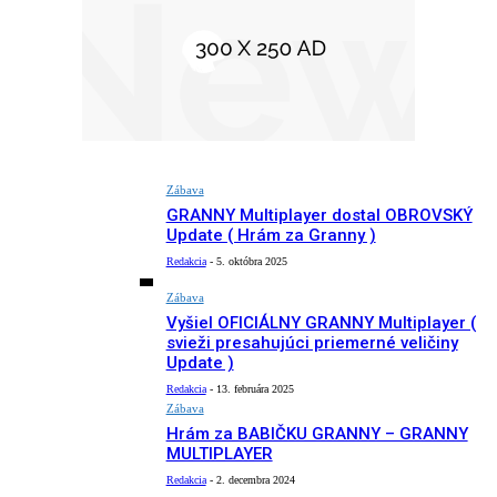
Zábava
GRANNY Multiplayer dostal OBROVSKÝ
Update ( Hrám za Granny )
Redakcia
-
5. októbra 2025
Zábava
Vyšiel OFICIÁLNY GRANNY Multiplayer (
svieži presahujúci priemerné veličiny
Update )
Redakcia
-
13. februára 2025
Zábava
Hrám za BABIČKU GRANNY – GRANNY
MULTIPLAYER
Redakcia
-
2. decembra 2024