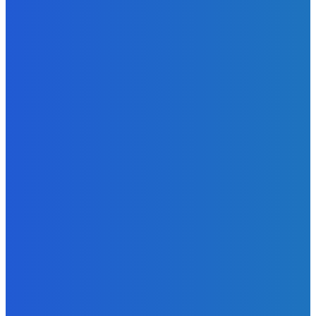
NÁŠ VÝBER
Zábava
Ak si policajt nič ti nepredáme 🤣🤣🤣
Redakcia
-
9. augusta 2026
Slovensko
Newsfilter: Indov zbijeme, ale ruská špionáž je vítaná
(VIDEO)
Redakcia
-
9. augusta 2026
Zábava
Aj obsluha mega mila ✅
Redakcia
-
9. augusta 2026
BUDE VÁS ZAUJÍMAŤ
Zábava
Ak si policajt nič ti nepredáme 🤣🤣🤣
Redakcia
-
9. augusta 2026
Slovensko
Newsfilter: Indov zbijeme, ale ruská špionáž je vítaná
(VIDEO)