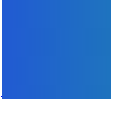
Redakcia
-
9. augusta 2026
Zábava
Aj obsluha mega mila ✅
Redakcia
-
9. augusta 2026
POPULÁRNE
Zábava
9081
Slovensko
6689
MMA
6261
Ekonomika
976
Nezaradené
891
Zahraničie
355
Magazín
70
Bývanie
63
DNESKY