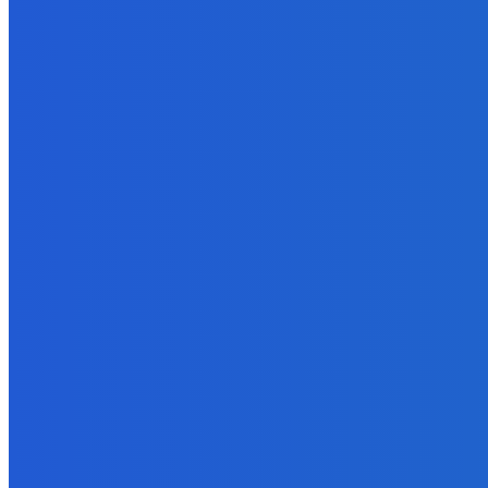
OBJAVILI sme TAJNÉ ANOMÁLIE v Zvieracej Nemocnici v Robloxe
7. augusta 2026
Zábava
Naukazujte vašim psom lebo budu chcieť nanuky (do labky)
6. augusta 2026
Zábava
Extrémne dobre sa na to pozerá
6. augusta 2026
POPULÁRNE
Zábava
9061
Slovensko
6675
MMA
6261
Ekonomika
976
Nezaradené
891
Zahraničie
355
Magazín
70
Bývanie
63