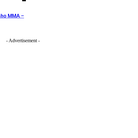
ášho MMA –
- Advertisement -