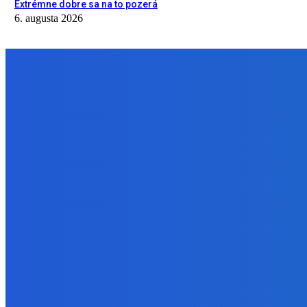
Extrémne dobre sa na to pozerá
6. augusta 2026
NÁŠ VÝBER
Zábava
OBJAVILI sme TAJNÉ ANOMÁLIE v Zvieracej Nemocnici v Robloxe
7. augusta 2026
Zábava
Naukazujte vašim psom lebo budu chcieť nanuky (do labky)
6. augusta 2026
Zábava
Extrémne dobre sa na to pozerá
6. augusta 2026
BUDE VÁS ZAUJÍMAŤ
Zábava