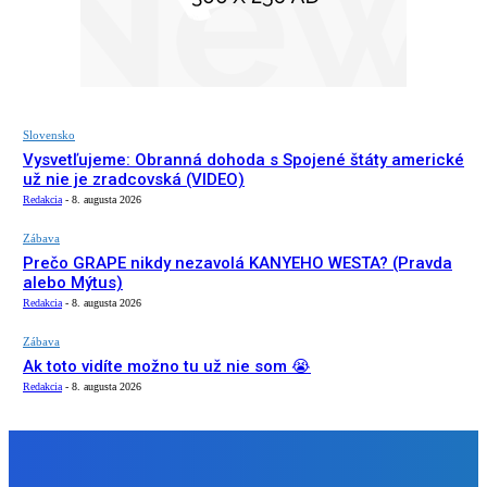
Slovensko
Vysvetľujeme: Obranná dohoda s Spojené štáty americké
už nie je zradcovská (VIDEO)
Redakcia
-
8. augusta 2026
Zábava
Prečo GRAPE nikdy nezavolá KANYEHO WESTA? (Pravda
alebo Mýtus)
Redakcia
-
8. augusta 2026
Zábava
Ak toto vidíte možno tu už nie som 😭
Redakcia
-
8. augusta 2026