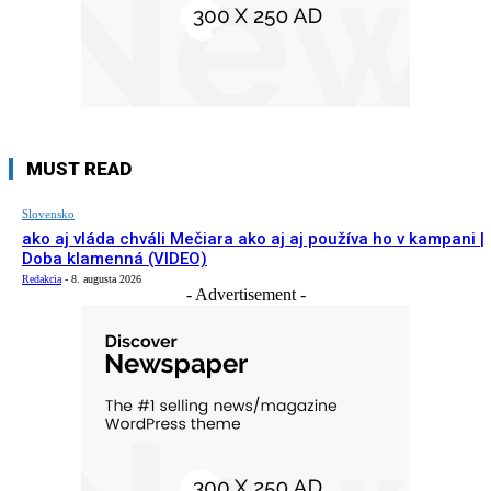
MUST READ
Slovensko
ako aj vláda chváli Mečiara ako aj aj používa ho v kampani |
Doba klamenná (VIDEO)
Redakcia
-
8. augusta 2026
- Advertisement -