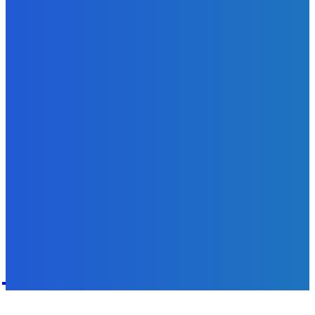
alebo Mýtus)
Redakcia
-
8. augusta 2026
Zábava
Ak toto vidíte možno tu už nie som 😭
Redakcia
-
8. augusta 2026
POPULÁRNE
Zábava
9078
Slovensko
6687
MMA
6261
Ekonomika
976
Nezaradené
891
Zahraničie
355
Magazín
70
Bývanie
63
DNESKY