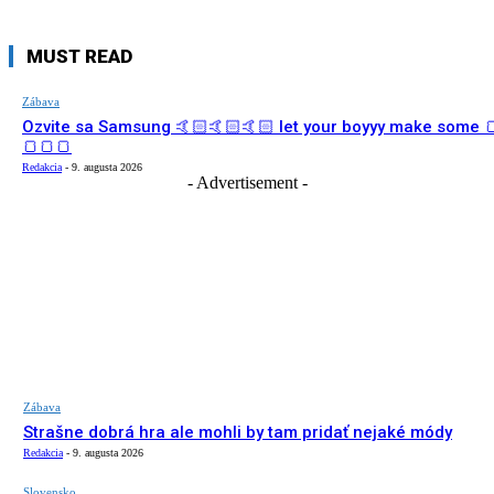
MUST READ
Zábava
Ozvite sa Samsung 🤙🏻🤙🏻🤙🏻 let your boyyy make some 
🍞🍞🍞
Redakcia
-
9. augusta 2026
- Advertisement -
Zábava
Strašne dobrá hra ale mohli by tam pridať nejaké módy
Redakcia
-
9. augusta 2026
Slovensko