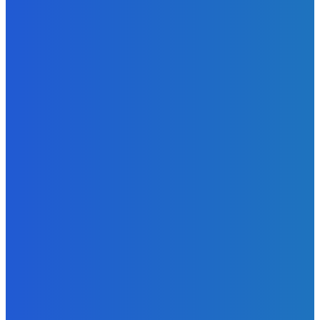
Najhoršie futbalové video incoming 🤝🤝🤝
Redakcia
-
9. augusta 2026
BUDE VÁS ZAUJÍMAŤ
Zábava
Strašne dobrá hra ale mohli by tam pridať nejaké módy
Redakcia
-
9. augusta 2026
Slovensko
Bývalý šéf NAKA Daňko: Máme informácie, kde Šutaj Eštok
v Dubaji býval plus kto mu to zaplatil (VIDEO)
Redakcia
-
9. augusta 2026
Zábava
Najhoršie futbalové video incoming 🤝🤝🤝
Redakcia
-
9. augusta 2026
POPULÁRNE
Zábava
9084
Slovensko
6690
MMA
6261
Ekonomika
976
Nezaradené
891