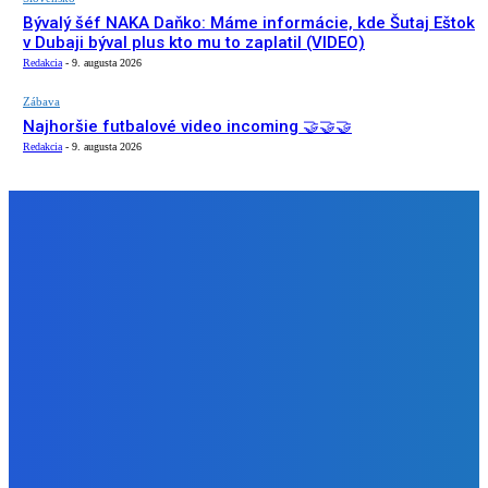
Bývalý šéf NAKA Daňko: Máme informácie, kde Šutaj Eštok
v Dubaji býval plus kto mu to zaplatil (VIDEO)
Redakcia
-
9. augusta 2026
Zábava
Najhoršie futbalové video incoming 🤝🤝🤝
Redakcia
-
9. augusta 2026
NÁŠ VÝBER
Zábava
Strašne dobrá hra ale mohli by tam pridať nejaké módy
Redakcia
-
9. augusta 2026
Slovensko
Bývalý šéf NAKA Daňko: Máme informácie, kde Šutaj Eštok
v Dubaji býval plus kto mu to zaplatil (VIDEO)
Redakcia
-
9. augusta 2026
Zábava