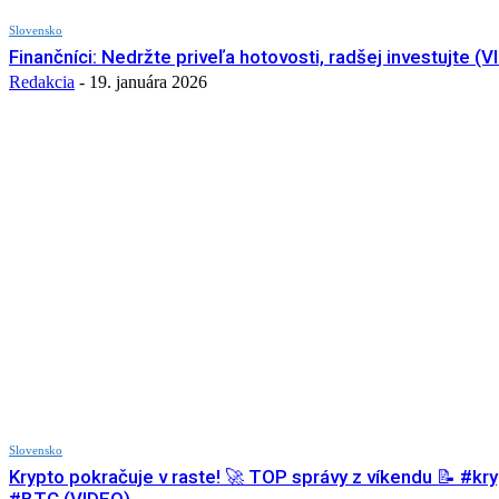
Slovensko
Finančníci: Nedržte priveľa hotovosti, radšej investujte (
Redakcia
-
19. januára 2026
Slovensko
Krypto pokračuje v raste! 🚀 TOP správy z víkendu 📝 #kr