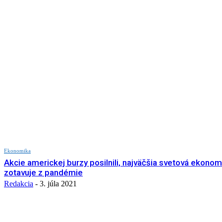
Ekonomika
Akcie americkej burzy posilnili, najväčšia svetová ekonom
zotavuje z pandémie
Redakcia
-
3. júla 2021