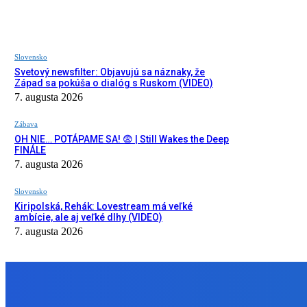
Slovensko
Svetový newsfilter: Objavujú sa náznaky, že
Západ sa pokúša o dialóg s Ruskom (VIDEO)
7. augusta 2026
Zábava
OH NIE… POTÁPAME SA! 😨 | Still Wakes the Deep
FINÁLE
7. augusta 2026
Slovensko
Kiripolská, Rehák: Lovestream má veľké
ambície, ale aj veľké dlhy (VIDEO)
7. augusta 2026
NÁŠ VÝBER