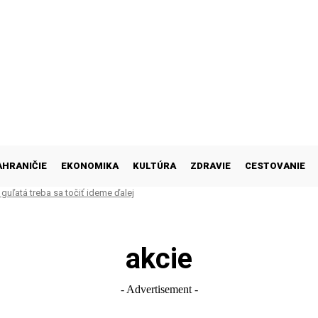
AHRANIČIE
EKONOMIKA
KULTÚRA
ZDRAVIE
CESTOVANIE
 guľatá treba sa točiť ideme ďalej
akcie
- Advertisement -