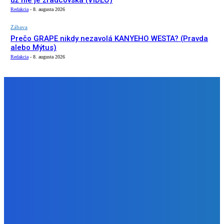
už nie je zradcovská (VIDEO)
Redakcia
-
8. augusta 2026
Zábava
Prečo GRAPE nikdy nezavolá KANYEHO WESTA? (Pravda
alebo Mýtus)
Redakcia
-
8. augusta 2026
NÁŠ VÝBER
Slovensko
ako aj vláda chváli Mečiara ako aj aj používa ho v kampani
| Doba klamenná (VIDEO)
Redakcia
-
8. augusta 2026
Slovensko
Vysvetľujeme: Obranná dohoda s Spojené štáty americké
už nie je zradcovská (VIDEO)
Redakcia
-
8. augusta 2026
Zábava