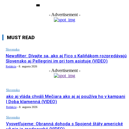
- Advertisement -
MUST READ
Slovensko
Newsfilter: Dívajte sa, ako aj Fico s Kaliňákom rozpredávajú
Slovensko aj Pellegrini im pri tom asistuje (VIDEO)
Redakcia
-
8. augusta 2026
- Advertisement -
Slovensko
ako aj vláda chváli Mečiara ako aj aj používa ho v kampani
| Doba klamenná (VIDEO)
Redakcia
-
8. augusta 2026
Slovensko
Vysvetľujeme: Obranná dohoda s Spojené štáty americké