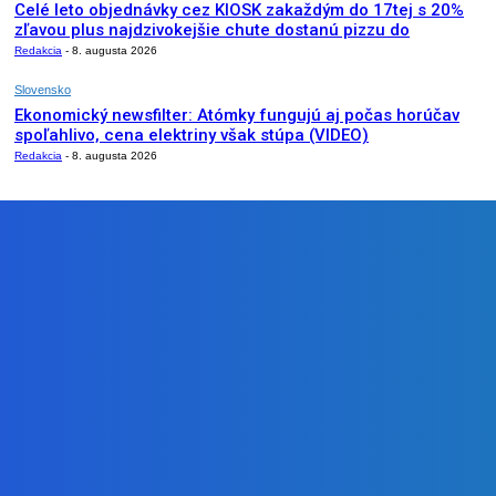
Celé leto objednávky cez KIOSK zakaždým do 17tej s 20%
zľavou plus najdzivokejšie chute dostanú pizzu do
Redakcia
-
8. augusta 2026
Slovensko
Ekonomický newsfilter: Atómky fungujú aj počas horúčav
spoľahlivo, cena elektriny však stúpa (VIDEO)
Redakcia
-
8. augusta 2026
NÁŠ VÝBER
Zábava
Kde robieval Šmolki z 13K pikniky v Rači? 🌳 ft. Drako Narco
(Lavička)
Redakcia
-
8. augusta 2026
Zábava
Celé leto objednávky cez KIOSK zakaždým do 17tej s 20%
zľavou plus najdzivokejšie chute dostanú pizzu do
Redakcia
-
8. augusta 2026