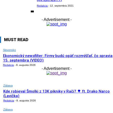
Redakcia
-
12. septembra 2021
- Advertisement -
MUST READ
Slovensko
Ekonomický newsfilter: Firmy budú opäť rozmýšľať, čo spravia
15. septembra (VIDEO)
Redakcia
-
8. augusta 2026
- Advertisement -
Zábava
Kde robieval Šmolki z 13K pikniky v Rači? 🌳 ft. Drako Narco
(Lavička)
Redakcia
-
8. augusta 2026
Zábava