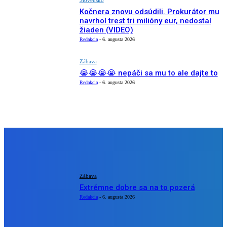
Kočnera znovu odsúdili. Prokurátor mu
navrhol trest tri milióny eur, nedostal
žiaden (VIDEO)
Redakcia
-
6. augusta 2026
Zábava
😭😭😭😭 nepáči sa mu to ale dajte to
Redakcia
-
6. augusta 2026
NÁŠ VÝBER
Zábava
Extrémne dobre sa na to pozerá
Redakcia
-
6. augusta 2026