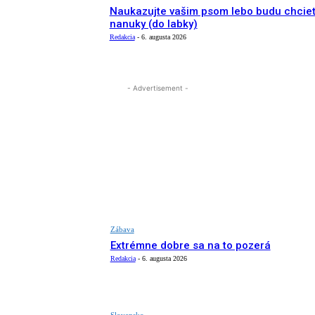
Naukazujte vašim psom lebo budu chcie
nanuky (do labky)
Redakcia
-
6. augusta 2026
- Advertisement -
Zábava
Extrémne dobre sa na to pozerá
Redakcia
-
6. augusta 2026
Slovensko