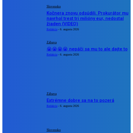
Slovensko
Kočnera znovu odsúdili. Prokurátor mu
navrhol trest tri milióny eur, nedostal
žiaden (VIDEO)
Redakcia
-
6. augusta 2026
Zábava
😭😭😭😭 nepáči sa mu to ale dajte to
Redakcia
-
6. augusta 2026
BUDE VÁS ZAUJÍMAŤ
Zábava
Extrémne dobre sa na to pozerá
Redakcia
-
6. augusta 2026
Slovensko