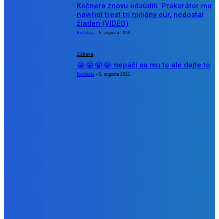
Kočnera znovu odsúdili. Prokurátor mu
navrhol trest tri milióny eur, nedostal
žiaden (VIDEO)
Redakcia
-
6. augusta 2026
Zábava
😭😭😭😭 nepáči sa mu to ale dajte to
Redakcia
-
6. augusta 2026
POPULÁRNE
Zábava
9059
Slovensko
6675
MMA
6261
Ekonomika
976
Nezaradené
891
Zahraničie
355
Magazín
70