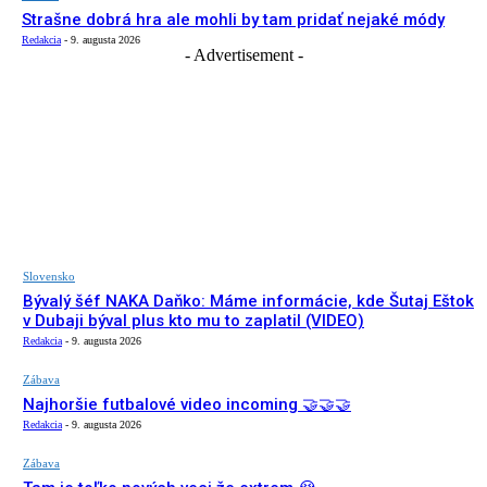
Strašne dobrá hra ale mohli by tam pridať nejaké módy
Redakcia
-
9. augusta 2026
- Advertisement -
Slovensko
Bývalý šéf NAKA Daňko: Máme informácie, kde Šutaj Eštok
v Dubaji býval plus kto mu to zaplatil (VIDEO)
Redakcia
-
9. augusta 2026
Zábava
Najhoršie futbalové video incoming 🤝🤝🤝
Redakcia
-
9. augusta 2026
Zábava