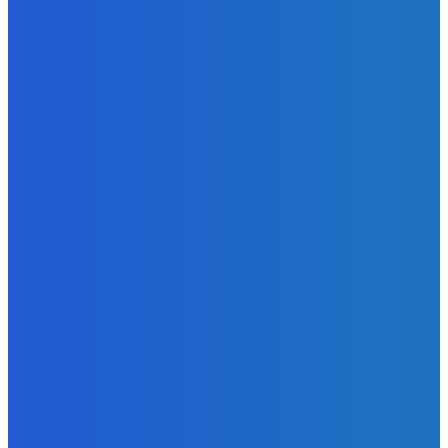
v Dubaji býval plus kto mu to zaplatil (VIDEO)
Redakcia
-
9. augusta 2026
Zábava
Najhoršie futbalové video incoming 🤝🤝🤝
Redakcia
-
9. augusta 2026
Zábava
Tam je toľko nových veci že extrem 😭
Redakcia
-
9. augusta 2026
POPULÁRNE
Zábava
9083
Slovensko
6690
MMA
6261
Ekonomika
976
Nezaradené
891
Zahraničie
355
Magazín
70
Bývanie
63