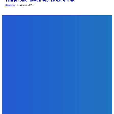
Tam je toľko nových veci že extrem 😭
Redakcia
-
9. augusta 2026
NÁŠ VÝBER
Slovensko
Bývalý šéf NAKA Daňko: Máme informácie, kde Šutaj Eštok
v Dubaji býval plus kto mu to zaplatil (VIDEO)
Redakcia
-
9. augusta 2026
Zábava
Najhoršie futbalové video incoming 🤝🤝🤝
Redakcia
-
9. augusta 2026
Zábava
Tam je toľko nových veci že extrem 😭
Redakcia
-
9. augusta 2026
BUDE VÁS ZAUJÍMAŤ
Slovensko
Bývalý šéf NAKA Daňko: Máme informácie, kde Šutaj Eštok