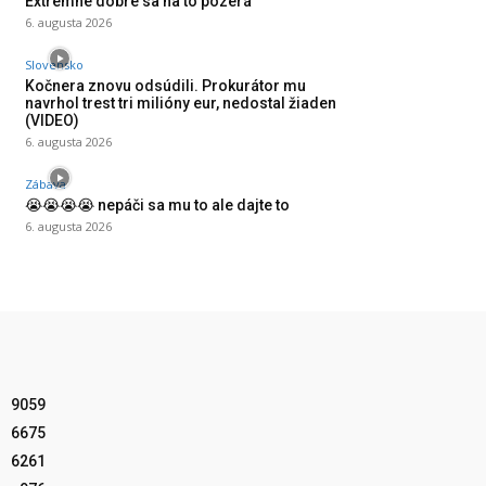
Extrémne dobre sa na to pozerá
6. augusta 2026
Slovensko
Kočnera znovu odsúdili. Prokurátor mu
navrhol trest tri milióny eur, nedostal žiaden
(VIDEO)
6. augusta 2026
Zábava
😭😭😭😭 nepáči sa mu to ale dajte to
6. augusta 2026
9059
6675
6261