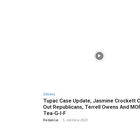
Zábava
Tupac Case Update, Jasmine Crockett C
Out Republicans, Terrell Owens And MOR
Tea-G-I-F
Redakcia
-
5. októbra 2023