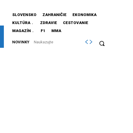
SLOVENSKO
ZAHRANIČIE
EKONOMIKA
KULTÚRA
ZDRAVIE
CESTOVANIE
MAGAZÍN
F1
MMA
NOVINKY
Naukazujte
vašim psom
lebo budu
chcieť nanuky
(do labky)