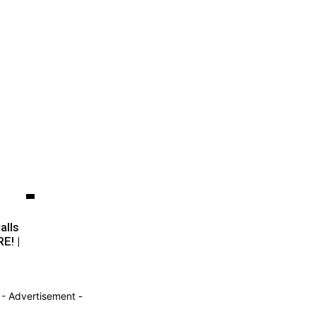
alls
E! |
- Advertisement -