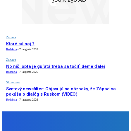
Zábava
Ktoré sú naj ?
Redakcia
-
7. augusta 2026
Zábava
No nič lopta je guľatá treba sa točiť ideme ďalej
Redakcia
-
7. augusta 2026
Slovensko
Svetový newsfilter: Objavujú sa náznaky, že Západ sa
pokúša o dialóg s Ruskom (VIDEO)
Redakcia
-
7. augusta 2026
NÁŠ VÝBER