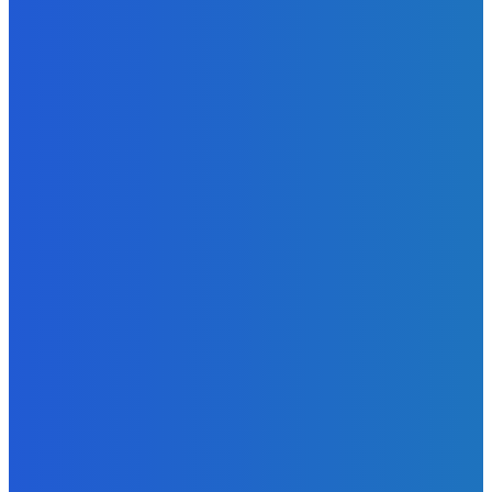
Zábava
Ktoré sú naj ?
Redakcia
-
7. augusta 2026
Zábava
No nič lopta je guľatá treba sa točiť ideme ďalej
Redakcia
-
7. augusta 2026
Slovensko
Svetový newsfilter: Objavujú sa náznaky, že Západ sa
pokúša o dialóg s Ruskom (VIDEO)
Redakcia
-
7. augusta 2026
BUDE VÁS ZAUJÍMAŤ
Zábava
Ktoré sú naj ?
Redakcia
-
7. augusta 2026
Zábava
No nič lopta je guľatá treba sa točiť ideme ďalej
Redakcia
-
7. augusta 2026
Slovensko