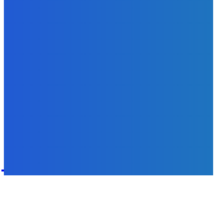
Svetový newsfilter: Objavujú sa náznaky, že Západ sa
pokúša o dialóg s Ruskom (VIDEO)
Redakcia
-
7. augusta 2026
POPULÁRNE
Zábava
9070
Slovensko
6680
MMA
6261
Ekonomika
976
Nezaradené
891
Zahraničie
355
Magazín
70
Bývanie
63
DNESKY