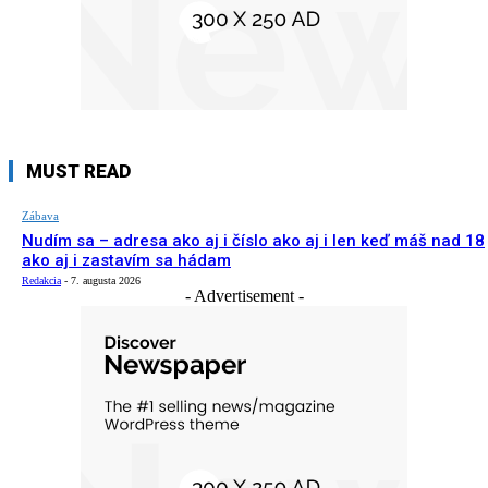
MUST READ
Zábava
Nudím sa – adresa ako aj i číslo ako aj i len keď máš nad 18
ako aj i zastavím sa hádam
Redakcia
-
7. augusta 2026
- Advertisement -