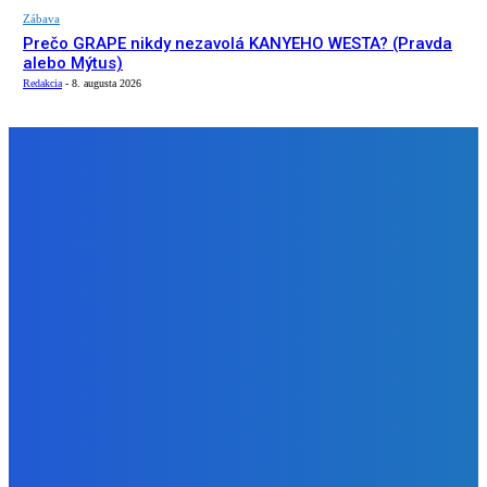
Zábava
Prečo GRAPE nikdy nezavolá KANYEHO WESTA? (Pravda
alebo Mýtus)
Redakcia
-
8. augusta 2026
NÁŠ VÝBER
Slovensko
ako aj vláda chváli Mečiara ako aj aj používa ho v kampani
| Doba klamenná (VIDEO)
Redakcia
-
8. augusta 2026
Slovensko
Vysvetľujeme: Obranná dohoda s Spojené štáty americké
už nie je zradcovská (VIDEO)
Redakcia
-
8. augusta 2026
Zábava
Prečo GRAPE nikdy nezavolá KANYEHO WESTA? (Pravda
alebo Mýtus)