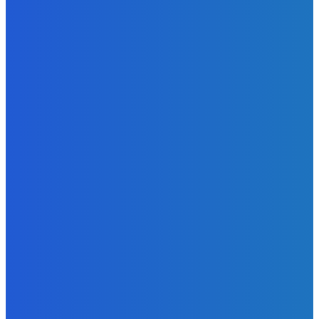
Redakcia
-
8. augusta 2026
BUDE VÁS ZAUJÍMAŤ
Slovensko
ako aj vláda chváli Mečiara ako aj aj používa ho v kampani
| Doba klamenná (VIDEO)
Redakcia
-
8. augusta 2026
Slovensko
Vysvetľujeme: Obranná dohoda s Spojené štáty americké
už nie je zradcovská (VIDEO)
Redakcia
-
8. augusta 2026
Zábava
Prečo GRAPE nikdy nezavolá KANYEHO WESTA? (Pravda
alebo Mýtus)
Redakcia
-
8. augusta 2026
POPULÁRNE
Zábava
9078
Slovensko
6688
MMA
6261
Ekonomika
976