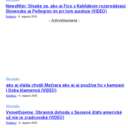
Newsfilter: Dívajte sa, ako aj Fico s Kaliňákom rozpredávajú
Slovensko aj Pellegrini im pri tom asistuje (VIDEO)
Redakcia
-
8. augusta 2026
- Advertisement -
Slovensko
ako aj vláda chváli Mečiara ako aj aj používa ho v kampani
| Doba klamenná (VIDEO)
Redakcia
-
8. augusta 2026
Slovensko
Vysvetľujeme: Obranná dohoda s Spojené štáty americké
už nie je zradcovská (VIDEO)
Redakcia
-
8. augusta 2026