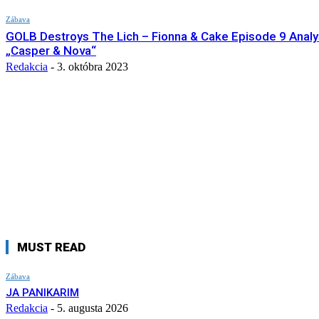
Zábava
GOLB Destroys The Lich – Fionna & Cake Episode 9 Analy
„Casper & Nova“
Redakcia
-
3. októbra 2023
MUST READ
Zábava
JA PANIKARIM
Redakcia
-
5. augusta 2026