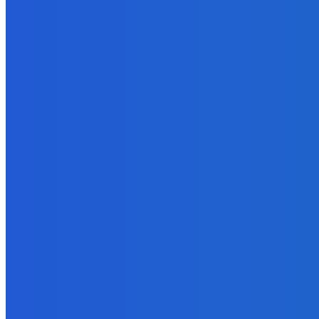
Ekonomický newsfilter: Vláda vidí v obnove závlah šancu na ďalší 
5. augusta 2026
Zábava
Toľkokrát nás za tie roky skritizoval že pochvala chutí jak Michelin
5. augusta 2026
Zábava
fakt zrobim pre pozornosť všetko 😭😭😭
5. augusta 2026
POPULÁRNE
Zábava
9055
Slovensko
6672
MMA
6261
Ekonomika
976
Nezaradené
891
Zahraničie
355
Magazín
70
Bývanie
63