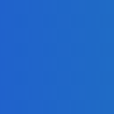
presahujúci priemerné veličiny kšeft (VIDEO)
 ⭐️😍♥️🍕