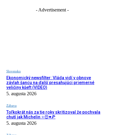
- Advertisement -
Slovensko
Ekonomický newsfilter: Vláda vidí v obnove
závlah šancu na ďalší presahujúci priemerné
veličiny kšeft (VIDEO)
5. augusta 2026
Zábava
Toľkokrát nás za tie roky skritizoval že pochvala
chutí jak Michelin ⭐️😍♥️🍕
5. augusta 2026
Zábava