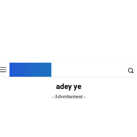
DNESKY
adey ye
- Advertisement -