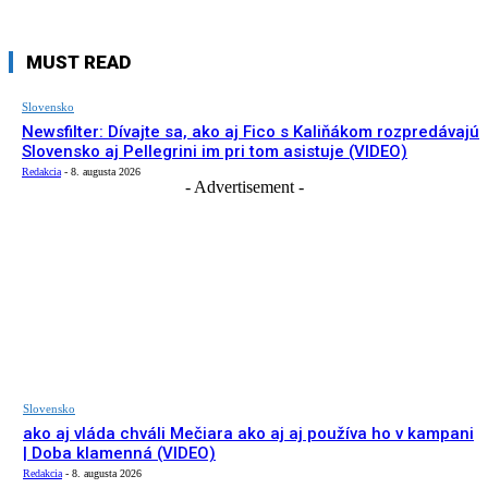
MUST READ
Slovensko
Newsfilter: Dívajte sa, ako aj Fico s Kaliňákom rozpredávajú
Slovensko aj Pellegrini im pri tom asistuje (VIDEO)
Redakcia
-
8. augusta 2026
- Advertisement -
Slovensko
ako aj vláda chváli Mečiara ako aj aj používa ho v kampani
| Doba klamenná (VIDEO)
Redakcia
-
8. augusta 2026