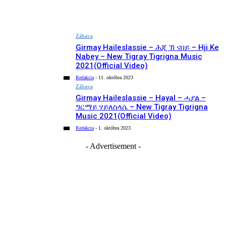
Zábava
Girmay Haileslassie – ሕጂ ኸ ናበይ – Hji Ke
Nabey – New Tigray Tigrigna Music
2021(Official Video)
Redakcia
-
11. októbra 2023
Zábava
Girmay Haileslassie – Hayal – ሓያል –
ግርማይ ሃይለስላሴ – New Tigray Tigrigna
Music 2021(Official Video)
Redakcia
-
1. októbra 2023
- Advertisement -