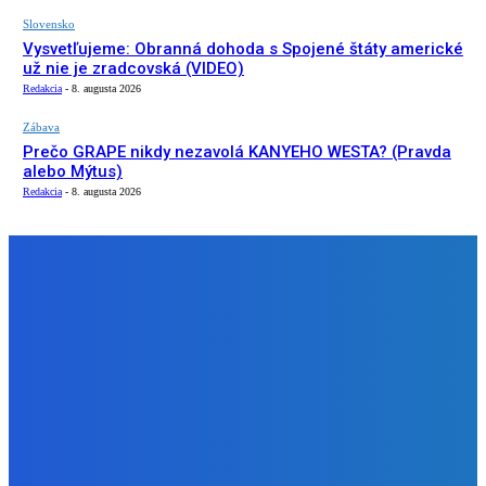
Slovensko
Vysvetľujeme: Obranná dohoda s Spojené štáty americké
už nie je zradcovská (VIDEO)
Redakcia
-
8. augusta 2026
Zábava
Prečo GRAPE nikdy nezavolá KANYEHO WESTA? (Pravda
alebo Mýtus)
Redakcia
-
8. augusta 2026
NÁŠ VÝBER
Slovensko
ako aj vláda chváli Mečiara ako aj aj používa ho v kampani
| Doba klamenná (VIDEO)
Redakcia
-
8. augusta 2026
Slovensko
Vysvetľujeme: Obranná dohoda s Spojené štáty americké