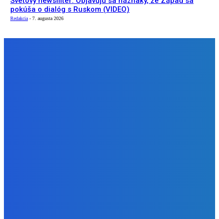
Svetový newsfilter: Objavujú sa náznaky, že Západ sa
pokúša o dialóg s Ruskom (VIDEO)
Redakcia
-
7. augusta 2026
NÁŠ VÝBER
Zábava
Ktoré sú naj ?
Redakcia
-
7. augusta 2026
Zábava
No nič lopta je guľatá treba sa točiť ideme ďalej
Redakcia
-
7. augusta 2026
Slovensko
Svetový newsfilter: Objavujú sa náznaky, že Západ sa
pokúša o dialóg s Ruskom (VIDEO)
Redakcia
-
7. augusta 2026
BUDE VÁS ZAUJÍMAŤ
Zábava