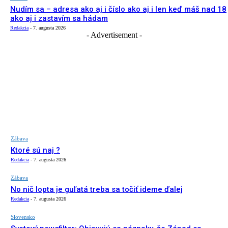
Nudím sa – adresa ako aj i číslo ako aj i len keď máš nad 18
ako aj i zastavím sa hádam
Redakcia
-
7. augusta 2026
- Advertisement -
Zábava
Ktoré sú naj ?
Redakcia
-
7. augusta 2026
Zábava
No nič lopta je guľatá treba sa točiť ideme ďalej
Redakcia
-
7. augusta 2026
Slovensko