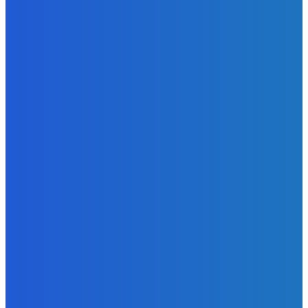
Ktoré sú naj ?
Redakcia
-
7. augusta 2026
Zábava
No nič lopta je guľatá treba sa točiť ideme ďalej
Redakcia
-
7. augusta 2026
Slovensko
Svetový newsfilter: Objavujú sa náznaky, že Západ sa
pokúša o dialóg s Ruskom (VIDEO)
Redakcia
-
7. augusta 2026
POPULÁRNE
Zábava
9070
Slovensko
6680
MMA
6261
Ekonomika
976
Nezaradené
891
Zahraničie
355
Magazín
70
Bývanie
63