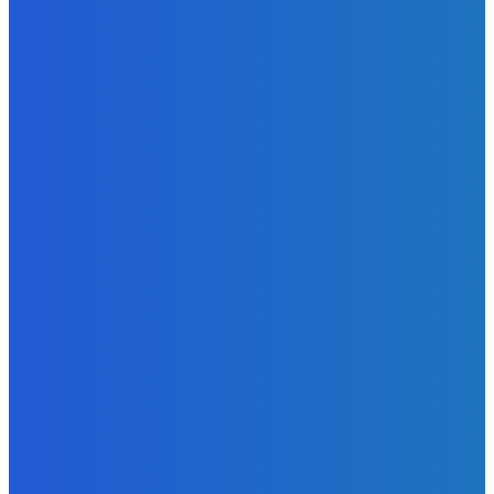
Slovensko
Bývalý šéf NAKA Daňko: Máme informácie, kde Šutaj Eštok
v Dubaji býval plus kto mu to zaplatil (VIDEO)
Redakcia
-
9. augusta 2026
Zábava
Najhoršie futbalové video incoming 🤝🤝🤝
Redakcia
-
9. augusta 2026
POPULÁRNE
Zábava
9084
Slovensko
6690
MMA
6261
Ekonomika
976
Nezaradené
891
Zahraničie
355
Magazín
70
Bývanie
63
DNESKY