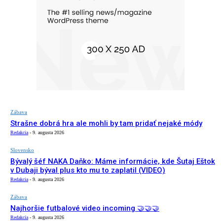
Zábava
Strašne dobrá hra ale mohli by tam pridať nejaké módy
Redakcia
-
9. augusta 2026
Slovensko
Bývalý šéf NAKA Daňko: Máme informácie, kde Šutaj Eštok
v Dubaji býval plus kto mu to zaplatil (VIDEO)
Redakcia
-
9. augusta 2026
Zábava
Najhoršie futbalové video incoming 🤝🤝🤝
Redakcia
-
9. augusta 2026