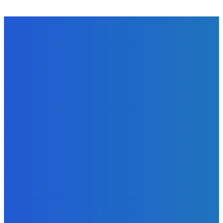
NÁŠ VÝBER
Zábava
Strašne dobrá hra ale mohli by tam pridať nejaké módy
Redakcia
-
9. augusta 2026
Slovensko
Bývalý šéf NAKA Daňko: Máme informácie, kde Šutaj Eštok
v Dubaji býval plus kto mu to zaplatil (VIDEO)
Redakcia
-
9. augusta 2026
Zábava
Najhoršie futbalové video incoming 🤝🤝🤝
Redakcia
-
9. augusta 2026
BUDE VÁS ZAUJÍMAŤ
Zábava
Strašne dobrá hra ale mohli by tam pridať nejaké módy
Redakcia
-
9. augusta 2026