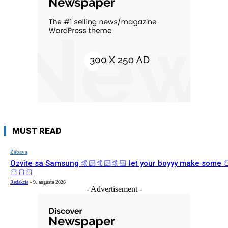
MUST READ
Zábava
Ozvite sa Samsung 🤙🏻🤙🏻🤙🏻 let your boyyy make some 
🍞🍞🍞
Redakcia
-
9. augusta 2026
- Advertisement -