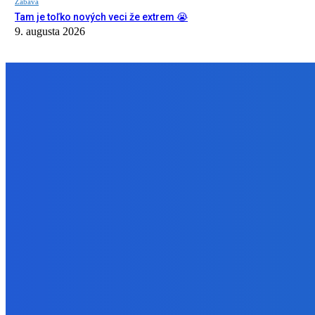
Zábava
Tam je toľko nových veci že extrem 😭
9. augusta 2026
NÁŠ VÝBER
Slovensko
Bývalý šéf NAKA Daňko: Máme informácie, kde Šutaj Eštok v Dubaji 
9. augusta 2026
Zábava
Najhoršie futbalové video incoming 🤝🤝🤝
9. augusta 2026
Zábava
Tam je toľko nových veci že extrem 😭
9. augusta 2026
BUDE VÁS ZAUJÍMAŤ
Slovensko