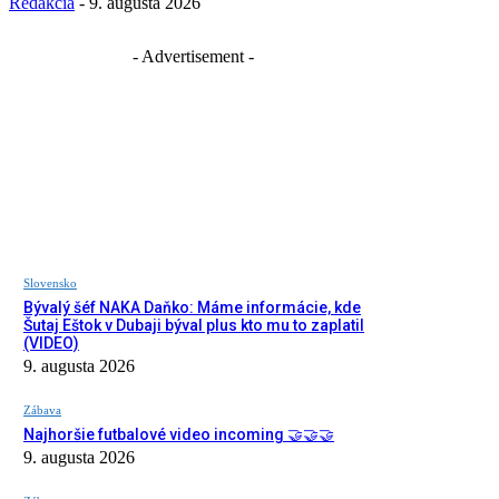
Redakcia
-
9. augusta 2026
- Advertisement -
Slovensko
Bývalý šéf NAKA Daňko: Máme informácie, kde
Šutaj Eštok v Dubaji býval plus kto mu to zaplatil
(VIDEO)
9. augusta 2026
Zábava
Najhoršie futbalové video incoming 🤝🤝🤝
9. augusta 2026