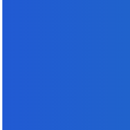
Bývalý šéf NAKA Daňko: Máme informácie, kde Šutaj Eštok v Dubaji 
9. augusta 2026
Zábava
Najhoršie futbalové video incoming 🤝🤝🤝
9. augusta 2026
Zábava
Tam je toľko nových veci že extrem 😭
9. augusta 2026
POPULÁRNE
Zábava
9083
Slovensko
6690
MMA
6261
Ekonomika
976
Nezaradené
891
Zahraničie
355
Magazín
70
Bývanie
63