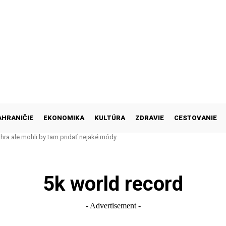
AHRANIČIE
EKONOMIKA
KULTÚRA
ZDRAVIE
CESTOVANIE
hra ale mohli by tam pridať nejaké módy
5k world record
- Advertisement -