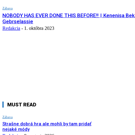
Zábava
NOBODY HAS EVER DONE THIS BEFORE!! || Kenenisa Beke
Gebrselassie
Redakcia
-
1. októbra 2023
MUST READ
Zábava
Strašne dobrá hra ale mohli by tam pridať
nejaké módy