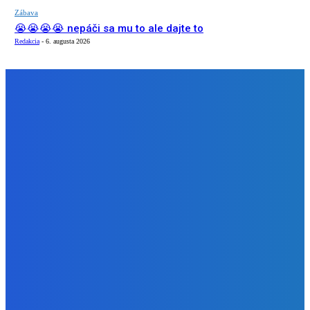
Zábava
😭😭😭😭 nepáči sa mu to ale dajte to
Redakcia
-
6. augusta 2026
NÁŠ VÝBER
Zábava
Extrémne dobre sa na to pozerá
Redakcia
-
6. augusta 2026
Slovensko
Kočnera znovu odsúdili. Prokurátor mu navrhol trest tri
milióny eur, nedostal žiaden (VIDEO)
Redakcia
-
6. augusta 2026
Zábava
😭😭😭😭 nepáči sa mu to ale dajte to
Redakcia
-
6. augusta 2026
BUDE VÁS ZAUJÍMAŤ