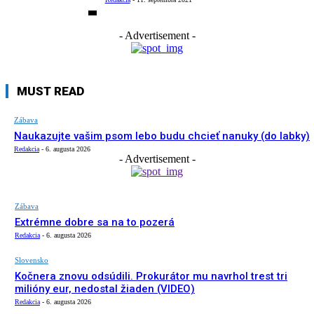
- Advertisement -
MUST READ
Zábava
Naukazujte vašim psom lebo budu chcieť nanuky (do labky)
Redakcia
-
6. augusta 2026
- Advertisement -
Zábava
Extrémne dobre sa na to pozerá
Redakcia
-
6. augusta 2026
Slovensko
Kočnera znovu odsúdili. Prokurátor mu navrhol trest tri
milióny eur, nedostal žiaden (VIDEO)
Redakcia
-
6. augusta 2026