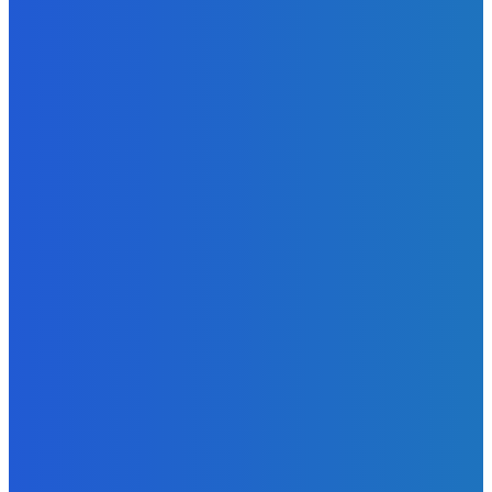
Zábava
Extrémne dobre sa na to pozerá
Redakcia
-
6. augusta 2026
Slovensko
Kočnera znovu odsúdili. Prokurátor mu navrhol trest tri
milióny eur, nedostal žiaden (VIDEO)
Redakcia
-
6. augusta 2026
Zábava
😭😭😭😭 nepáči sa mu to ale dajte to
Redakcia
-
6. augusta 2026
POPULÁRNE
Zábava
9059
Slovensko
6675
MMA
6261
Ekonomika
976
Nezaradené
891
Zahraničie
355
Magazín
70