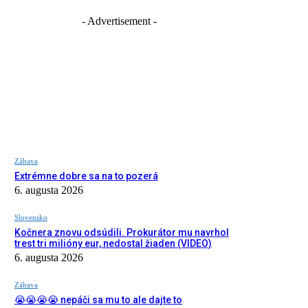
- Advertisement -
Zábava
Extrémne dobre sa na to pozerá
6. augusta 2026
Slovensko
Kočnera znovu odsúdili. Prokurátor mu navrhol
trest tri milióny eur, nedostal žiaden (VIDEO)
6. augusta 2026
Zábava
😭😭😭😭 nepáči sa mu to ale dajte to