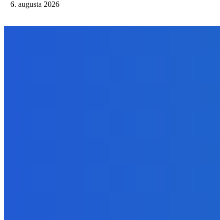
6. augusta 2026
NÁŠ VÝBER
Zábava
Extrémne dobre sa na to pozerá
6. augusta 2026
Slovensko
Kočnera znovu odsúdili. Prokurátor mu navrhol trest tri milióny e
6. augusta 2026
Zábava
😭😭😭😭 nepáči sa mu to ale dajte to
6. augusta 2026
BUDE VÁS ZAUJÍMAŤ
Zábava
Extrémne dobre sa na to pozerá