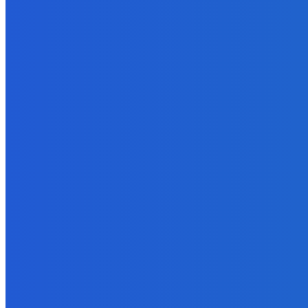
6. augusta 2026
Slovensko
Kočnera znovu odsúdili. Prokurátor mu navrhol trest tri milióny e
6. augusta 2026
Zábava
😭😭😭😭 nepáči sa mu to ale dajte to
6. augusta 2026
POPULÁRNE
Zábava
9059
Slovensko
6675
MMA
6261
Ekonomika
976
Nezaradené
891
Zahraničie
355
Magazín
70
Bývanie
63