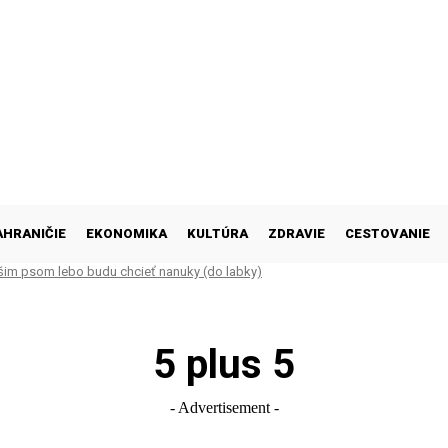
AHRANIČIE
EKONOMIKA
KULTÚRA
ZDRAVIE
CESTOVANIE
šim psom lebo budu chcieť nanuky (do labky)
5 plus 5
- Advertisement -