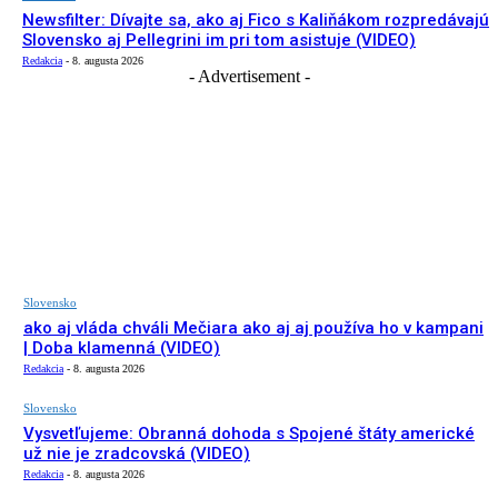
Newsfilter: Dívajte sa, ako aj Fico s Kaliňákom rozpredávajú
Slovensko aj Pellegrini im pri tom asistuje (VIDEO)
Redakcia
-
8. augusta 2026
- Advertisement -
Slovensko
ako aj vláda chváli Mečiara ako aj aj používa ho v kampani
| Doba klamenná (VIDEO)
Redakcia
-
8. augusta 2026
Slovensko
Vysvetľujeme: Obranná dohoda s Spojené štáty americké
už nie je zradcovská (VIDEO)
Redakcia
-
8. augusta 2026