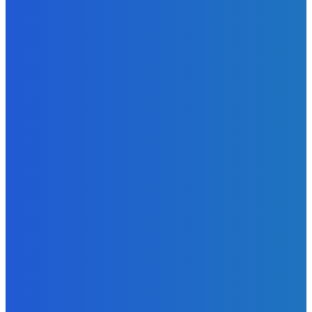
Redakcia
-
8. augusta 2026
BUDE VÁS ZAUJÍMAŤ
Slovensko
ako aj vláda chváli Mečiara ako aj aj používa ho v kampani
| Doba klamenná (VIDEO)
Redakcia
-
8. augusta 2026
Slovensko
Vysvetľujeme: Obranná dohoda s Spojené štáty americké
už nie je zradcovská (VIDEO)
Redakcia
-
8. augusta 2026
Zábava
Prečo GRAPE nikdy nezavolá KANYEHO WESTA? (Pravda
alebo Mýtus)
Redakcia
-
8. augusta 2026
POPULÁRNE
Zábava
9078
Slovensko
6688
MMA
6261
Ekonomika
976