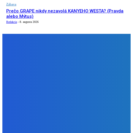
Zábava
Prečo GRAPE nikdy nezavolá KANYEHO WESTA? (Pravda
alebo Mýtus)
Redakcia
-
8. augusta 2026
NÁŠ VÝBER
Slovensko
ako aj vláda chváli Mečiara ako aj aj používa ho v kampani
| Doba klamenná (VIDEO)
Redakcia
-
8. augusta 2026
Slovensko
Vysvetľujeme: Obranná dohoda s Spojené štáty americké
už nie je zradcovská (VIDEO)
Redakcia
-
8. augusta 2026
Zábava
Prečo GRAPE nikdy nezavolá KANYEHO WESTA? (Pravda
alebo Mýtus)