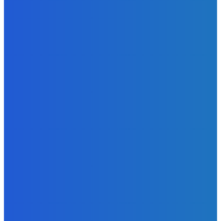
Ktoré sú naj ?
Redakcia
-
7. augusta 2026
Zábava
No nič lopta je guľatá treba sa točiť ideme ďalej
Redakcia
-
7. augusta 2026
Slovensko
Svetový newsfilter: Objavujú sa náznaky, že Západ sa
pokúša o dialóg s Ruskom (VIDEO)
Redakcia
-
7. augusta 2026
POPULÁRNE
Zábava
9070
Slovensko
6680
MMA
6261
Ekonomika
976
Nezaradené
891
Zahraničie
355
Magazín
70
Bývanie
63