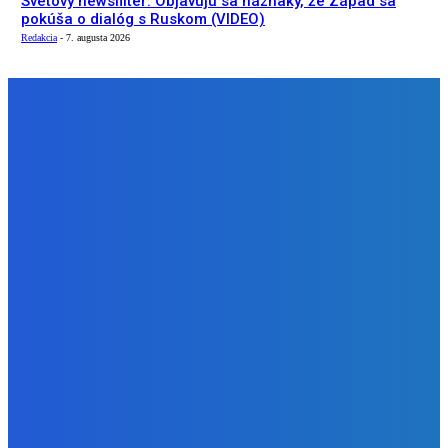
Svetový newsfilter: Objavujú sa náznaky, že Západ sa
pokúša o dialóg s Ruskom (VIDEO)
Redakcia
-
7. augusta 2026
NÁŠ VÝBER
Zábava
Ktoré sú naj ?
Redakcia
-
7. augusta 2026
Zábava
No nič lopta je guľatá treba sa točiť ideme ďalej
Redakcia
-
7. augusta 2026
Slovensko
Svetový newsfilter: Objavujú sa náznaky, že Západ sa
pokúša o dialóg s Ruskom (VIDEO)
Redakcia
-
7. augusta 2026
BUDE VÁS ZAUJÍMAŤ
Zábava