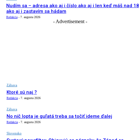
Nudím sa – adresa ako aj i číslo ako aj i len keď máš nad 18
ako aj i zastavím sa hádam
Redakcia
-
7. augusta 2026
- Advertisement -
Zábava
Ktoré sú naj ?
Redakcia
-
7. augusta 2026
Zábava
No nič lopta je guľatá treba sa točiť ideme ďalej
Redakcia
-
7. augusta 2026
Slovensko