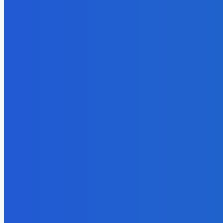
Aj obsluha mega mila ✅
9. augusta 2026
BUDE VÁS ZAUJÍMAŤ
Zábava
Ak si policajt nič ti nepredáme 🤣🤣🤣
9. augusta 2026
Slovensko
Newsfilter: Indov zbijeme, ale ruská špionáž je vítaná (VIDEO)
9. augusta 2026
Zábava
Aj obsluha mega mila ✅
9. augusta 2026
POPULÁRNE
Zábava
9081
Slovensko
6689
MMA
6261
Ekonomika
976
Nezaradené
891