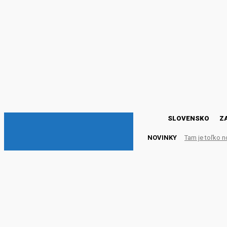
DNESKY
SLOVENSKO
Z
NOVINKY
Tam je toľko n
Peter Bátor z PS: Ak by hr
stupňom prísne tajné, n