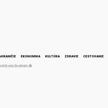
AHRANIČIE
EKONOMIKA
KULTÚRA
ZDRAVIE
CESTOVANIE
ových veci že extrem 😭
ozil prevrat, správu SIS b
ie dôverné (VIDEO)