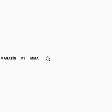
MAGAZÍN
F1
MMA
y utajili